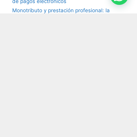
de pagos electrónicos
Monotributo y prestación profesional: la
Cámara reconoce vínculo laboral pese a la
facturación
Tasas municipales: la Justicia anula el cobro
por falta de prestación efectiva del servicio
San Martín 201 Piso 8 "A", C.A.B.A.
recepcion@74.50.118.95
(11) 5199-1700