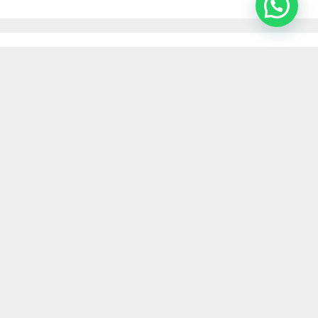
Entradas recientes
Cuando el Fisco reclama deudas que ya no
existen: cómo una empresa hotelera logró
levantar embargos y neutralizar una
ejecución millonaria.
¿Puede una empresa despedir a un
empleado que la encontraron durmiendo en
el trabajo? La Justicia dijo que sí
Impuesto al cheque: la Justicia ordena
devolver retenciones millonarias por cuenta
de pagos electrónicos
Monotributo y prestación profesional: la