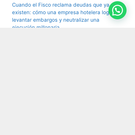
Cuando el Fisco reclama deudas que ya no
existen: cómo una empresa hotelera logró
levantar embargos y neutralizar una
ejecución millonaria.
¿Puede una empresa despedir a un
empleado que la encontraron durmiendo en
el trabajo? La Justicia dijo que sí
Impuesto al cheque: la Justicia ordena
devolver retenciones millonarias por cuenta
de pagos electrónicos
Monotributo y prestación profesional: la
Cámara reconoce vínculo laboral pese a la
facturación
Tasas municipales: la Justicia anula el cobro
por falta de prestación efectiva del servicio