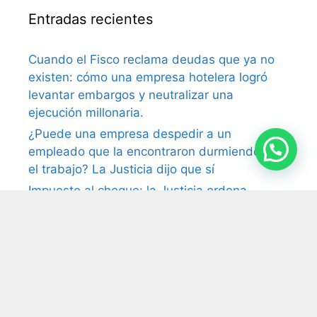
Entradas recientes
Cuando el Fisco reclama deudas que ya no
existen: cómo una empresa hotelera logró
levantar embargos y neutralizar una
ejecución millonaria.
¿Puede una empresa despedir a un
empleado que la encontraron durmiendo en
el trabajo? La Justicia dijo que sí
Impuesto al cheque: la Justicia ordena
devolver retenciones millonarias por cuenta
de pagos electrónicos
Monotributo y prestación profesional: la
Cámara reconoce vínculo laboral pese a la
facturación
Tasas municipales: la Justicia anula el cobro