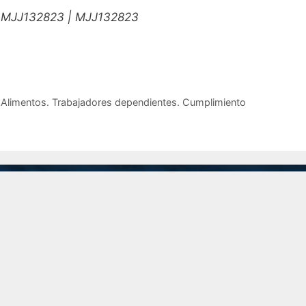
| MJJ132823 | MJJ132823
 Alimentos. Trabajadores dependientes. Cumplimiento
San Martín 201 Piso 8 "A", C.A.B.A.
Inicio
recepcion@74.50.118.95
(11) 5199-1700
Linkedin