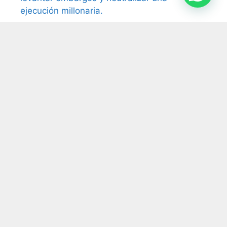
ejecución millonaria.
¿Puede una empresa despedir a un
empleado que la encontraron durmiendo en
el trabajo? La Justicia dijo que sí
Impuesto al cheque: la Justicia ordena
devolver retenciones millonarias por cuenta
de pagos electrónicos
Monotributo y prestación profesional: la
Cámara reconoce vínculo laboral pese a la
facturación
Tasas municipales: la Justicia anula el cobro
por falta de prestación efectiva del servicio