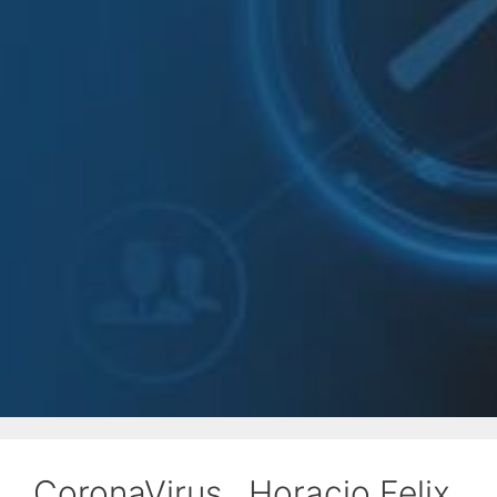
CoronaVirus , Horacio Felix