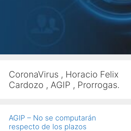
CoronaVirus , Horacio Felix
Cardozo , AGIP , Prorrogas.
AGIP – No se computarán
respecto de los plazos