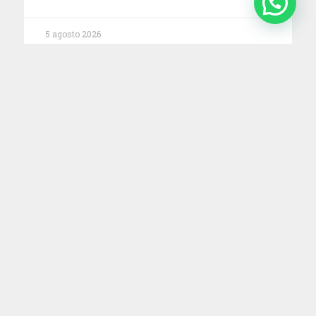
5 agosto 2026
Impuesto al cheque: la Justicia ordena
devolver retenciones millonarias por
cuenta de pagos electrónicos
En un reciente fallo, la Cámara Nacional en lo
Contencioso Administrativo Federal reconoció que
no corresponde aplicar
29 julio 2026