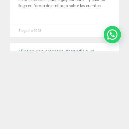
llega en forma de embargo sobre las cuentas
5 agosto 2026
¿Puede una empresa despedir a un
empleado que la encontraron durmiendo
en el trabajo? La Justicia dijo que sí
Una enfermera que trabajaba en la unidad de
terapia intensiva neonatal de una clínica fue
despedida por
5 agosto 2026