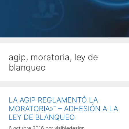
agip, moratoria, ley de
blanqueo
LA AGIP REGLAMENTÓ LA
MORATORIA»¯ – ADHESIÓN A LA
LEY DE BLANQUEO
6 octubre 2016
por
visibledesign