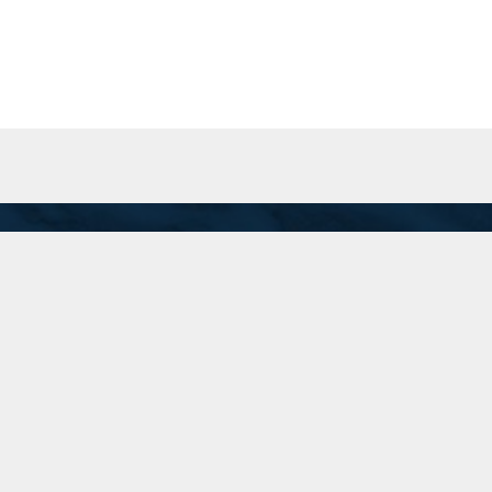
San Martín 201 Piso 8 "A", C.A.B.A.
Inicio
recepcion@74.50.118.95
(11) 5199-1700
Linkedin
Instagram
Twitter