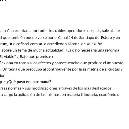
l, señal receptada por todos los cables operadores del país, sale al aire
el que también puede verse por el Canal 14 de Santiago del Estero y en
umjuridicofiscal.com.ar
o accediendo al canal de
You Tube
.
,
sobre un tema de mucha actualidad: ¿Es o no necesaria una reforma
Es viable? ¿ Bajo que premisas?
eflexiona en torno a los efectos y consecuencias que produce el Impuesto
a. Un tema que preocupa al contribuyente por la asimetría de alícuotas y
ión.
oque
¿Qué pasó en la semana?
diversas normas y sus modificaciones a través de los más destacados
su cargo la aplicación de las mismas, en materia tributaria, económica,