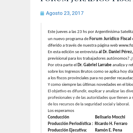
Agosto 23, 2017
Este jueves a las 23 hs por Argentinísima Satelita
Forum Jurídico Fiscal
un nuevo programa de
diferido a través de nuestra página web
www.for
En esta edición se entrevista
al Dr. Daniel Pérez
previsional para los trabajadores autónomos? ¿
Por otra parte el
Dr. Gabriel Larrabe
analiza y r
sobre los Ingresos Brutos como se aplica hoy dí
a los fiscos provinciales para no perder recaudac
Y como siempre las últimas novedades en el bl
El objetivo es difundir, explicar y analizar las 
profesionales y de las autoridades que tienen a 
de los recursos de la seguridad social y laboral.
Los esperamos
Conducción Belisario Mocchi
Producción Periodística : Ricardo H. Ferraro
Producción Ejecutiva: Ramón E. Pena