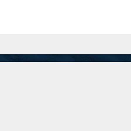
San Martín 201 Piso 8 "A", C.A.B.A.
Inicio
recepcion@74.50.118.95
(11) 5199-1700
Linkedin
Instagram
Twitter