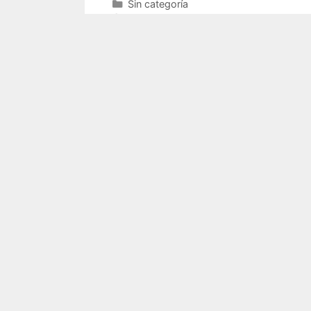
Sin categoría
Deja un comentario
Copyright © 2024
Cardozo Abogados
| Tod