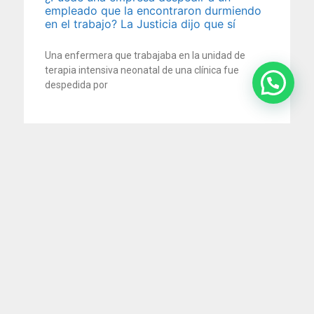
empleado que la encontraron durmiendo
en el trabajo? La Justicia dijo que sí
Una enfermera que trabajaba en la unidad de
terapia intensiva neonatal de una clínica fue
despedida por
5 agosto 2026
Impuesto al cheque: la Justicia ordena
devolver retenciones millonarias por
cuenta de pagos electrónicos
En un reciente fallo, la Cámara Nacional en lo
Contencioso Administrativo Federal reconoció que
no corresponde aplicar