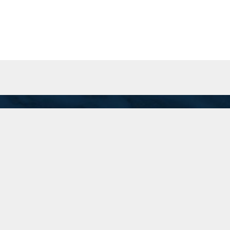
San Martín 201 Piso 8 "A", C.A.B.A.
Inicio
recepcion@74.50.118.95
(11) 5199-1700
Linkedin
Instagram
Twitter