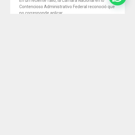
En un reciente fallo, la Cámara Nacional en lo
Contencioso Administrativo Federal reconoció que
no corresponde aplicar
29 julio 2026
San Martín 201 Piso 8 "A", C.A.B.A.
recepcion@74.50.118.95
(11) 5199-1700