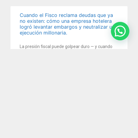
Cuando el Fisco reclama deudas que ya
no existen: cómo una empresa hotelera
logró levantar embargos y neutralizar una
ejecución millonaria.
La presión fiscal puede golpear duro — y cuando
llega en forma de embargo sobre las cuentas
5 agosto 2026
¿Puede una empresa despedir a un
empleado que la encontraron durmiendo
en el trabajo? La Justicia dijo que sí
Una enfermera que trabajaba en la unidad de
terapia intensiva neonatal de una clínica fue