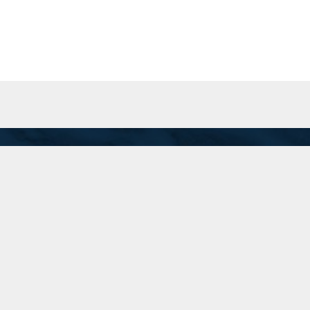
San Martín 201 Piso 8 "A", C.A.B.A.
Inicio
recepcion@74.50.118.95
(11) 5199-1700
Linkedin
Instagram
Twitter