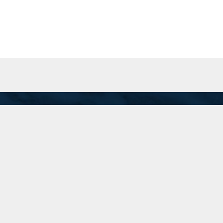
San Martín 201 Piso 8 "A", C.A.B.A.
Inicio
recepcion@74.50.118.95
(11) 5199-1700
Linkedin
Instagram
Twitter