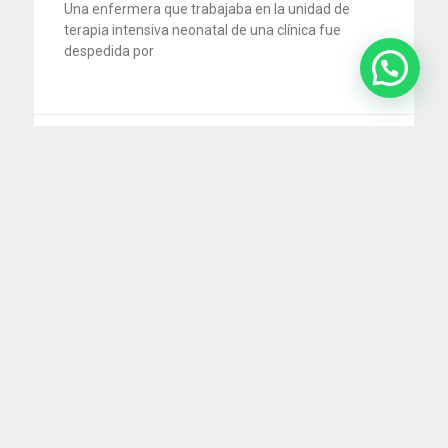
Una enfermera que trabajaba en la unidad de
terapia intensiva neonatal de una clínica fue
despedida por
5 agosto 2026
Impuesto al cheque: la Justicia ordena
devolver retenciones millonarias por
cuenta de pagos electrónicos
En un reciente fallo, la Cámara Nacional en lo
Contencioso Administrativo Federal reconoció que
no corresponde aplicar
29 julio 2026