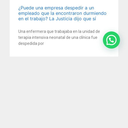
¿Puede una empresa despedir a un
empleado que la encontraron durmiendo
en el trabajo? La Justicia dijo que sí
Una enfermera que trabajaba en la unidad de
terapia intensiva neonatal de una clínica fue
despedida por
5 agosto 2026
Impuesto al cheque: la Justicia ordena
devolver retenciones millonarias por
cuenta de pagos electrónicos
En un reciente fallo, la Cámara Nacional en lo
Contencioso Administrativo Federal reconoció que
no corresponde aplicar