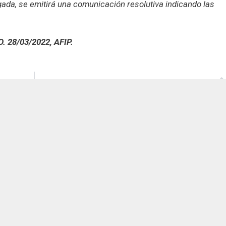
egada, se emitirá una comunicación resolutiva indicando las
O. 28/03/2022, AFIP.
SIGUIENTE
San Martín 201 Piso 8 "A", C.A.B.A.
Inicio
recepcion@74.50.118.95
(11) 5199-1700