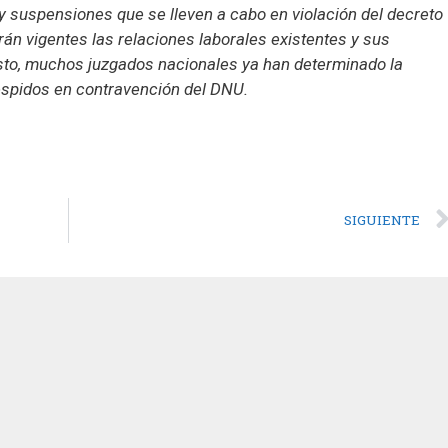
y suspensiones que se lleven a cabo en violación del decreto
án vigentes las relaciones laborales existentes y sus
sto, muchos juzgados nacionales ya han determinado la
espidos en contravención del DNU.
SIGUIENTE
San Martín 201 Piso 8 "A", C.A.B.A.
Inicio