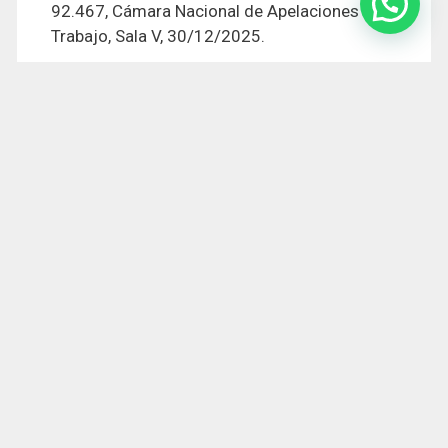
92.467, Cámara Nacional de Apelaciones del
Trabajo, Sala V, 30/12/2025.
ATRÁS
SIGUIENTE
Cuando el Fisco reclama deudas que ya
no existen: cómo una empresa hotelera
logró levantar embargos y neutralizar una
ejecución millonaria.
La presión fiscal puede golpear duro — y cuando
llega en forma de embargo sobre las cuentas