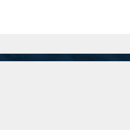
San Martín 201 Piso 8 "A", C.A.B.A.
Inicio
recepcion@74.50.118.95
(11) 5199-1700
Linkedin
Instagram
Twitter