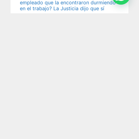
empleado que la encontraron durmiendo
en el trabajo? La Justicia dijo que sí
Una enfermera que trabajaba en la unidad de
terapia intensiva neonatal de una clínica fue
despedida por
5 agosto 2026
Impuesto al cheque: la Justicia ordena
devolver retenciones millonarias por
cuenta de pagos electrónicos
En un reciente fallo, la Cámara Nacional en lo
Contencioso Administrativo Federal reconoció que
no corresponde aplicar