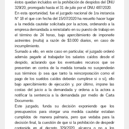
éstos quedan incluidos en la prohibición de despidos del DNU
329/20, prorrogado hasta el 31 de julio por el DNU 487/2020.
En esta oportunidad, fue el juzgado nacional de 1ra instancia
N° 18 el que con fecha del 15/07/2020 ha resuelto hacer lugar
a la medida cautelar solicitada por la actora, ordenando a la
empresa demandada a reinstalarlo en su puesto de trabajo en
el término de 24 horas, bajo apercibimiento de imponerle
astreintes (multa) a razón de $3.000 diarios, en caso de
incumplimiento.
Sumado a ello, en este caso en particular, el juzgado ordenó
además pagarle al trabajador los salarios caídos desde el
despido, aclarando que los eventuales recursos que se
presenten en contra de la medida tomada no suspenderán
sus términos (o sea que tanto la reincorporación como el
pago de los sueldos caídos deberán cumplirse si o si), ello
bajo apercibimiento de ejecución y, por último, impone las
costas del juicio a la demandada y ordena a la actora a
notificar la sentencia a la demandada por medio de Carta
Documento.
Este juzgado, funda su decisión exponiendo que los
presupuestos para otorgar una medida cautelar estaban
cumplidos de manera palmaria, pero que vedaba para la
decisión final, la cuestión de que si la prohibición de despedir
contenida en el decreto 329/2020, alcanza o no a los