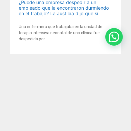
¿Puede una empresa despedir a un
empleado que la encontraron durmiendo
en el trabajo? La Justicia dijo que sí
Una enfermera que trabajaba en la unidad de
terapia intensiva neonatal de una clínica fue
despedida por
5 agosto 2026
Impuesto al cheque: la Justicia ordena
devolver retenciones millonarias por
cuenta de pagos electrónicos
En un reciente fallo, la Cámara Nacional en lo
Contencioso Administrativo Federal reconoció que
no corresponde aplicar