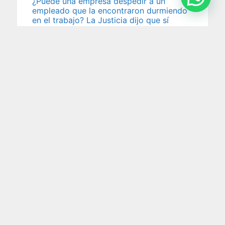
¿Puede una empresa despedir a un
empleado que la encontraron durmiendo
en el trabajo? La Justicia dijo que sí
Una enfermera que trabajaba en la unidad de
terapia intensiva neonatal de una clínica fue
despedida por
5 agosto 2026
Impuesto al cheque: la Justicia ordena
devolver retenciones millonarias por
cuenta de pagos electrónicos
En un reciente fallo, la Cámara Nacional en lo
Contencioso Administrativo Federal reconoció que
no corresponde aplicar