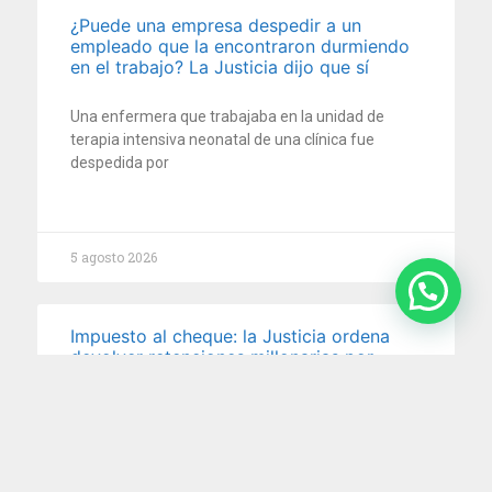
¿Puede una empresa despedir a un
empleado que la encontraron durmiendo
en el trabajo? La Justicia dijo que sí
Una enfermera que trabajaba en la unidad de
terapia intensiva neonatal de una clínica fue
despedida por
5 agosto 2026
Impuesto al cheque: la Justicia ordena
devolver retenciones millonarias por
cuenta de pagos electrónicos
En un reciente fallo, la Cámara Nacional en lo
Contencioso Administrativo Federal reconoció que
no corresponde aplicar