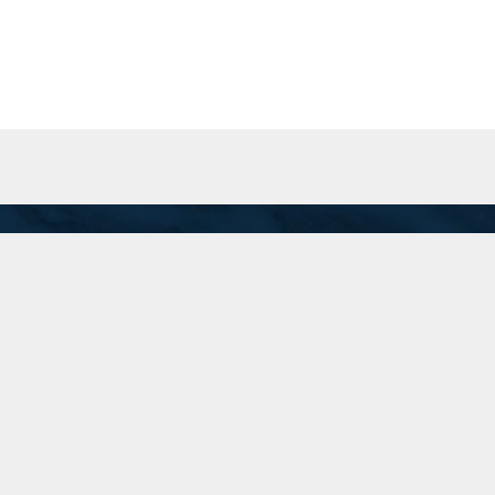
San Martín 201 Piso 8 "A", C.A.B.A.
Inicio
recepcion@74.50.118.95
(11) 5199-1700
Linkedin
Instagram
Twitter