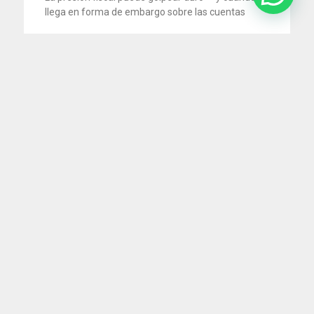
llega en forma de embargo sobre las cuentas
5 agosto 2026
¿Puede una empresa despedir a un
empleado que la encontraron durmiendo
en el trabajo? La Justicia dijo que sí
Una enfermera que trabajaba en la unidad de
terapia intensiva neonatal de una clínica fue
despedida por
5 agosto 2026