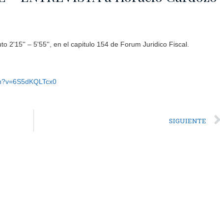
o 2'15'' – 5'55'', en el capitulo 154 de Forum Juridico Fiscal.
ch?v=6S5dKQLTcx0
SIGUIENTE