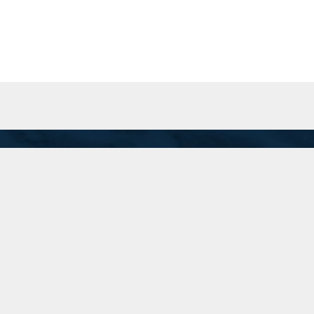
San Martín 201 Piso 8 "A", C.A.B.A.
Inicio
recepcion@74.50.118.95
(11) 5199-1700
Linkedin
Instagram
Twitter