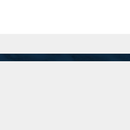
San Martín 201 Piso 8 "A", C.A.B.A.
Inicio
recepcion@74.50.118.95
(11) 5199-1700
Linkedin
Instagram
Twitter