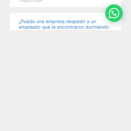
5 agosto 2026
¿Puede una empresa despedir a un
empleado que la encontraron durmiendo
en el trabajo? La Justicia dijo que sí
Una enfermera que trabajaba en la unidad de
terapia intensiva neonatal de una clínica fue
despedida por
5 agosto 2026
Impuesto al cheque: la Justicia ordena
devolver retenciones millonarias por
cuenta de pagos electrónicos
En un reciente fallo, la Cámara Nacional en lo