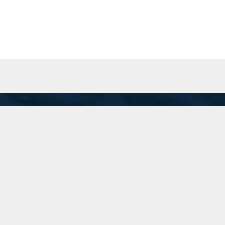
San Martín 201 Piso 8 "A", C.A.B.A.
Inicio
recepcion@74.50.118.95
(11) 5199-1700
Linkedin
Instagram
Twitter