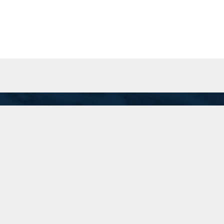
San Martín 201 Piso 8 "A", C.A.B.A.
Inicio
recepcion@74.50.118.95
(11) 5199-1700
Linkedin
Instagram
Twitter