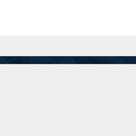
San Martín 201 Piso 8 "A", C.A.B.A.
Inicio
recepcion@74.50.118.95
(11) 5199-1700
Linkedin
Instagram
Twitter