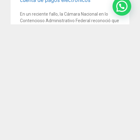
cuenta de pagos electrónicos
En un reciente fallo, la Cámara Nacional en lo
Contencioso Administrativo Federal reconoció que
no corresponde aplicar
29 julio 2026
San Martín 201 Piso 8 "A", C.A.B.A.
recepcion@74.50.118.95